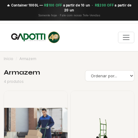
🔥 Container 1000L —
R$100 OFF
a partir de 10 un ·
R$200 OFF
a partir de
20 un
Somente hoje · Fale com nosso Tele-Vendas
Início
Armazem
Armazem
4 produtos