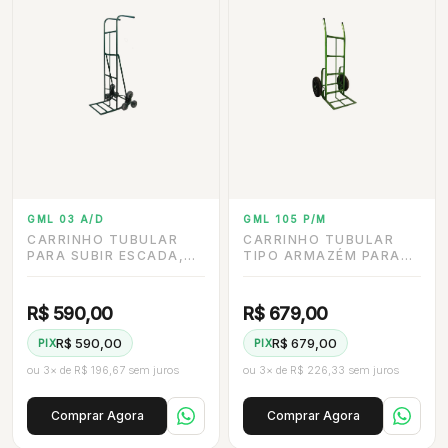
GML 03 A/D
GML 105 P/M
CARRINHO TUBULAR
CARRINHO TUBULAR
PARA SUBIR ESCADA,
TIPO ARMAZÉM PARA
CAP. 200 KG, RODAS DE
USO GERAL, CAP. 400
5”
KG COM RODA MACIÇA
R$ 590,00
R$ 679,00
R$ 590,00
R$ 679,00
PIX
PIX
ou 3× de R$ 196,67 sem juros
ou 3× de R$ 226,33 sem juros
Comprar Agora
Comprar Agora