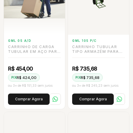
GML 05 A/D
GML 105 P/C
CARRINHO DE CARGA
CARRINHO TUBULAR
TUBULAR EM AÇO PARA
TIPO ARMAZÉM PARA
200 KG COM RODAS DE
USO GERAL, CAP. 400
ARO 9 DESMONTÁVEL.
KG COM RODA
PNEUMÁTICA
R$ 454,00
R$ 735,68
R$ 424,00
R$ 735,68
PIX
PIX
ou 3× de R$ 151,33 sem juros
ou 3× de R$ 245,23 sem juros
Comprar Agora
Comprar Agora