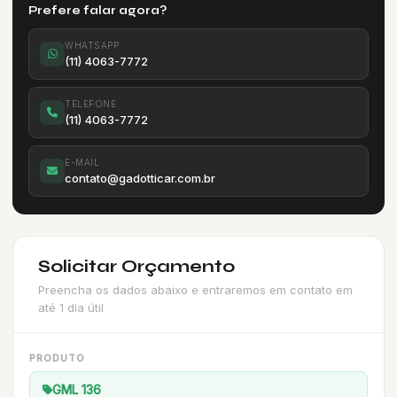
Prefere falar agora?
WHATSAPP
(11) 4063-7772
TELEFONE
(11) 4063-7772
E-MAIL
contato@gadotticar.com.br
Solicitar Orçamento
Preencha os dados abaixo e entraremos em contato em
até 1 dia útil
PRODUTO
GML 136