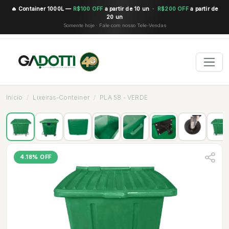
🔥 Container 1000L —
R$100 OFF
a partir de 10 un ·
R$200 OFF
a partir de
20 un
Somente hoje · Fale com nosso Tele-Vendas
Início
Lixeiras-Conteiner
PLA 58 - VERDE
4.18% OFF