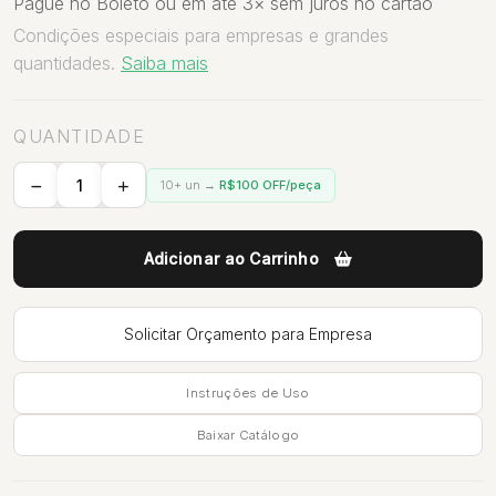
Pague no Boleto ou em até 3× sem juros no cartão
Condições especiais para empresas e grandes
quantidades.
Saiba mais
QUANTIDADE
10+ un →
R$100 OFF/peça
Adicionar ao Carrinho
Solicitar Orçamento para Empresa
Instruções de Uso
Baixar Catálogo