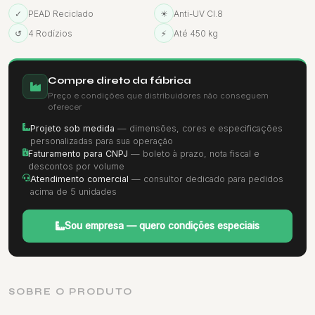
✓
PEAD Reciclado
☀
Anti-UV Cl.8
↺
4 Rodízios
⚡
Até 450 kg
Compre direto da fábrica
Preço e condições que distribuidores não conseguem
oferecer
Projeto sob medida
— dimensões, cores e especificações
personalizadas para sua operação
Faturamento para CNPJ
— boleto à prazo, nota fiscal e
descontos por volume
Atendimento comercial
— consultor dedicado para pedidos
acima de 5 unidades
Sou empresa — quero condições especiais
SOBRE O PRODUTO