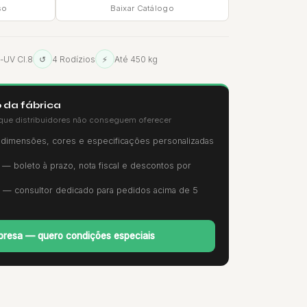
so
Baixar Catálogo
i-UV Cl.8
↺
4 Rodízios
⚡
Até 450 kg
 da fábrica
que distribuidores não conseguem oferecer
imensões, cores e especificações personalizadas
— boleto à prazo, nota fiscal e descontos por
— consultor dedicado para pedidos acima de 5
resa — quero condições especiais