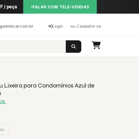
F / peça
FALAR COM TELE-VENDAS
adotticar.com.br
Login
ou Cadastre-se
u Lixeira para Condomínios Azul de
s
ZUL
jos