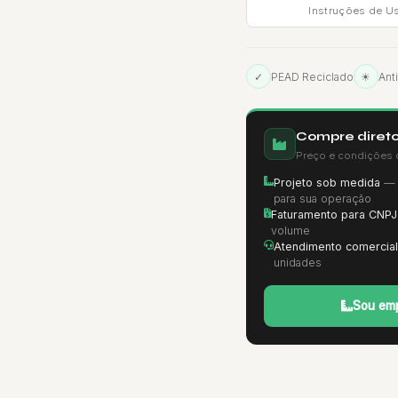
Instruções de U
✓
PEAD Reciclado
☀
Ant
Compre direto
Preço e condições 
Projeto sob medida
— d
para sua operação
Faturamento para CNPJ
volume
Atendimento comercial
unidades
Sou emp