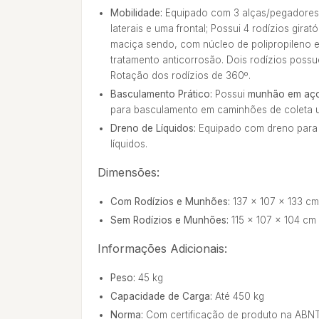
Mobilidade:
Equipado com 3 alças/pegadores
laterais e uma frontal; Possui 4 rodízios gir
maciça sendo, com núcleo de polipropileno 
tratamento anticorrosão. Dois rodízios poss
Rotação dos rodízios de 360º.
Basculamento Prático:
Possui
munhão em aç
para basculamento em caminhões de coleta 
Dreno de Líquidos:
Equipado com dreno para 
líquidos.
Dimensões:
Com Rodízios e Munhões:
137 x 107 x 133 cm
Sem Rodízios e Munhões:
115 x 107 x 104 cm
Informações Adicionais:
Peso:
45 kg
Capacidade de Carga:
Até 450 kg
Norma:
Com certificação de produto na ABNT