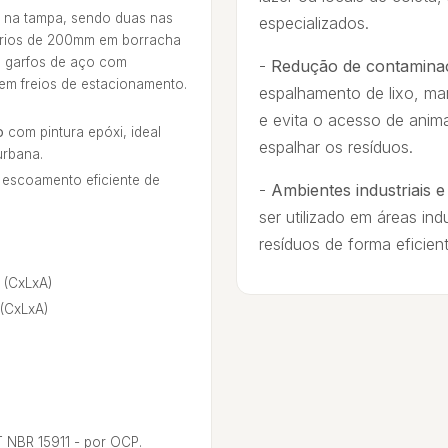
 na tampa, sendo duas nas
especializados.
atórios de 200mm em borracha
e garfos de aço com
-
Redução de contamina
uem freios de estacionamento.
espalhamento de lixo, ma
e evita o acesso de anim
o
com pintura epóxi, ideal
espalhar os resíduos.
urbana.
escoamento eficiente de
-
Ambientes industriais e
ser utilizado em áreas ind
resíduos de forma eficient
 (CxLxA)
 (CxLxA)
 NBR 15911 - por OCP.