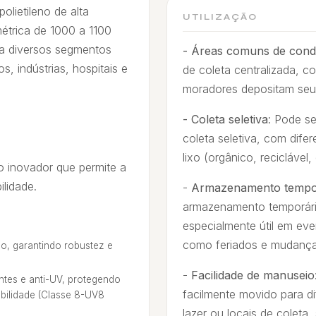
olietileno de alta
UTILIZAÇÃO
trica de 1000 a 1100
para diversos segmentos
- Áreas comuns de cond
, indústrias, hospitais e
de coleta centralizada, 
moradores depositam seus
- Coleta seletiva
: Pode se
coleta seletiva, com difer
lixo (orgânico, reciclável, 
 inovador que permite a
ilidade.
-
Armazenamento tempor
armazenamento temporário
especialmente útil em eve
como feriados e mudança
o, garantindo robustez e
-
Facilidade de manuseio
ntes e anti-UV, protegendo
facilmente movido para d
abilidade (Classe 8-UV8
lazer ou locais de colet