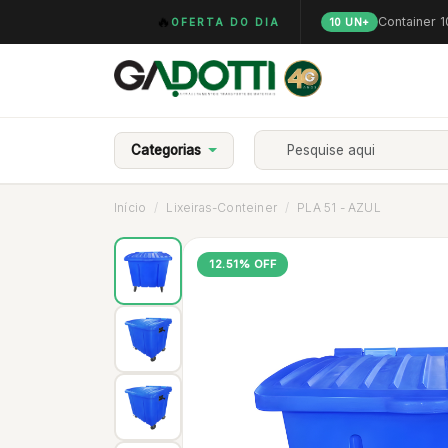
🔥
Container 
OFERTA DO DIA
10 UN+
Categorias
Início
Lixeiras-Conteiner
PLA 51 - AZUL
12.51% OFF