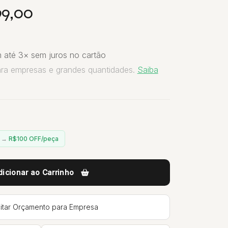
99,00
 até 3× sem juros no cartão
ara empresas e grandes quantidades.
Saiba
n →
R$100 OFF/peça
dicionar ao Carrinho
citar Orçamento para Empresa