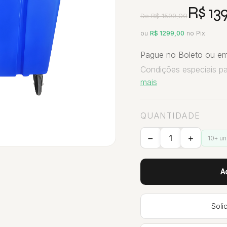
R$ 13
De R$ 1599,00
ou
R$ 1299,00
no Pix
Pague no Boleto ou em
Condições especiais p
mais
QUANTIDADE
10+ u
A
Soli