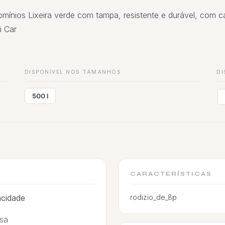
mínios Lixeira verde com tampa, resistente e durável, com cap
ti Car
DISPONÍVEL NOS TAMANHOS
DI
500 l
CARACTERÍSTICAS
acidade
rodizio_de_8p
ssa