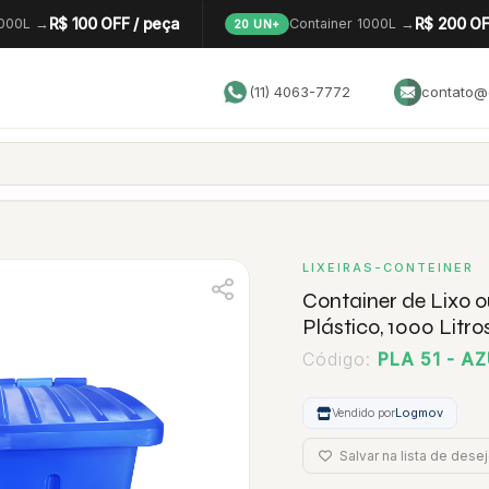
R$ 100 OFF / peça
R$ 200 OF
1000L →
Container 1000L →
20 UN+
(11) 4063-7772
contato@g
LIXEIRAS-CONTEINER
Container de Lixo o
Plástico, 1000 Litro
Código:
PLA 51 - A
Vendido por
Logmov
Salvar na lista de dese