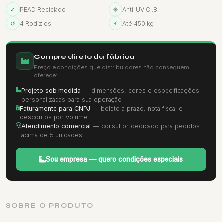
✓
PEAD Reciclado
☀
Anti-UV Cl.8
↺
4 Rodízios
⚡
Até 450 kg
Compre direto da fábrica
Preço e condições que distribuidores não conseguem
oferecer
Projeto sob medida
— dimensões, cores e especificações
personalizadas para sua operação
Faturamento para CNPJ
— boleto à prazo, nota fiscal e
descontos por volume
Atendimento comercial
— consultor dedicado para pedidos
acima de 5 unidades
Sou empresa — quero condições especiais
SOBRE O PRODUTO