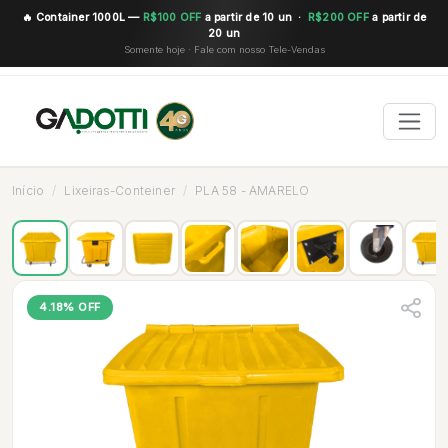
🔥 Container 1000L —
R$100 OFF
a partir de 10 un ·
R$200 OFF
a partir de
20 un
Somente hoje · Fale com nosso Tele-Vendas
Início
Lixeiras-Conteiner
PLA 58 - AMARELO
4.18% OFF