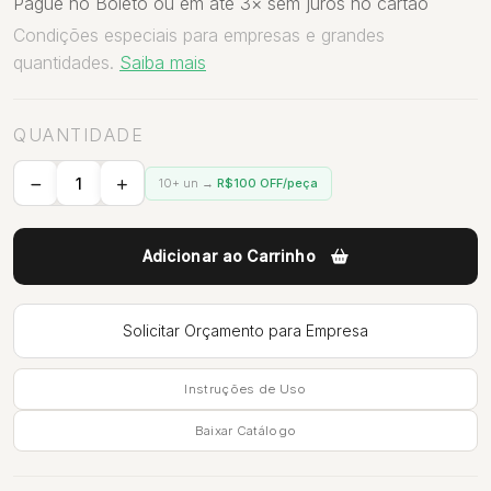
Pague no Boleto ou em até 3× sem juros no cartão
Condições especiais para empresas e grandes
quantidades.
Saiba mais
QUANTIDADE
10+ un →
R$100 OFF/peça
Adicionar ao Carrinho
Solicitar Orçamento para Empresa
Instruções de Uso
Baixar Catálogo