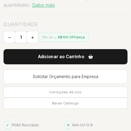
quantidades.
Saiba mais
QUANTIDADE
10+ un →
R$100 OFF/peça
Adicionar ao Carrinho
Solicitar Orçamento para Empresa
Instruções de Uso
Baixar Catálogo
✓
PEAD Reciclado
☀
Anti-UV Cl.8