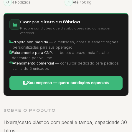
↺
4 Rodízios
⚡
Até 450 kg
Compre direto da fábrica
Preço e condições que distribuidores não conseguem
oferecer
Projeto sob medida
— dimensões, cores e especificações
personalizadas para sua operação
Faturamento para CNPJ
— boleto à prazo, nota fiscal e
descontos por volume
Atendimento comercial
— consultor dedicado para pedidos
acima de 5 unidades
Sou empresa — quero condições especiais
SOBRE O PRODUTO
Lixeira/cesto plástico com pedal e tampa, capacidade 30
Litros