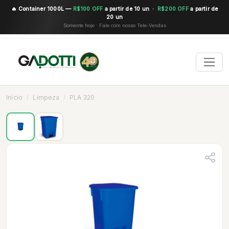
🔥 Container 1000L —
R$100 OFF
a partir de 10 un ·
R$200 OFF
a partir de
20 un
Somente hoje · Fale com nosso Tele-Vendas
Início
Limpeza
PLA 320