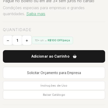
Pague no Boleto ou em até 3× sem juros no cartão
Condições especiais para empresas e grandes
quantidades.
Saiba mais
QUANTIDADE
10+ un →
R$100 OFF/peça
Adicionar ao Carrinho
Solicitar Orçamento para Empresa
Instruções de Uso
Baixar Catálogo