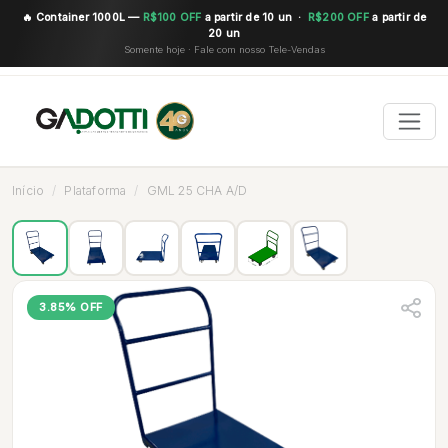
🔥 Container 1000L —
R$100 OFF
a partir de 10 un ·
R$200 OFF
a partir de
20 un
Somente hoje · Fale com nosso Tele-Vendas
Início
Plataforma
GML 25 CHA A/D
3.85% OFF