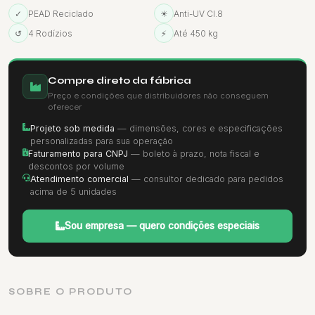
✓
PEAD Reciclado
☀
Anti-UV Cl.8
↺
4 Rodízios
⚡
Até 450 kg
Compre direto da fábrica
Preço e condições que distribuidores não conseguem
oferecer
Projeto sob medida
— dimensões, cores e especificações
personalizadas para sua operação
Faturamento para CNPJ
— boleto à prazo, nota fiscal e
descontos por volume
Atendimento comercial
— consultor dedicado para pedidos
acima de 5 unidades
Sou empresa — quero condições especiais
SOBRE O PRODUTO