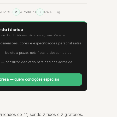
i-UV Cl.8
↺
4 Rodízios
⚡
Até 450 kg
 da fábrica
que distribuidores não conseguem oferecer
imensões, cores e especificações personalizadas
— boleto à prazo, nota fiscal e descontos por
— consultor dedicado para pedidos acima de 5
resa — quero condições especiais
ncados de 4”, sendo 2 fixos e 2 giratórios.