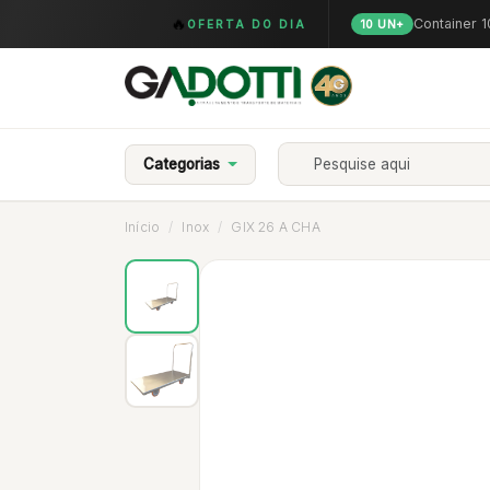
🔥
Container 
OFERTA DO DIA
10 UN+
Categorias
Início
Inox
GIX 26 A CHA