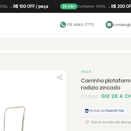
R$ 100 OFF / peça
R$ 200 OF
1000L →
Container 1000L →
20 UN+
(11) 4063-7772
contato@g
INOX
Carrinho plataform
rodizio zincado
Código:
GIX 26 A C
Vendido por
Gadotti Car
Salvar na lista de dese