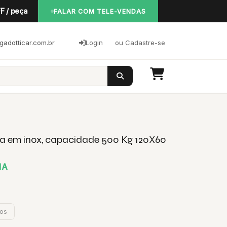
F / peça
FALAR COM TELE-VENDAS
adotticar.com.br
Login
ou Cadastre-se
a em inox, capacidade 500 Kg 120X60
HA
jos