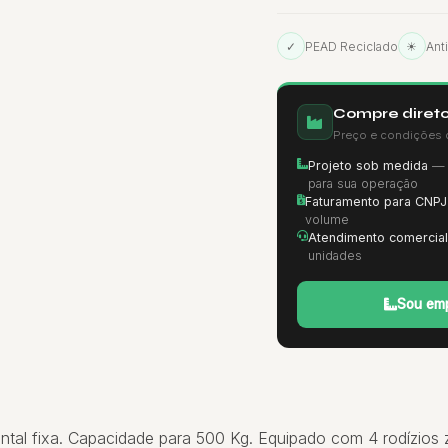
✓
PEAD Reciclado
☀
Ant
Compre direto
Preço e condições 
Projeto sob medida
— d
para sua operação
Faturamento para CNPJ
volume
Atendimento comercial
unidades
Sou emp
tal fixa. Capacidade para 500 Kg. Equipado com 4 rodízios zi