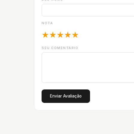
NOTA
★
★
★
★
★
SEU COMENTÁRIO
Enviar Avaliação