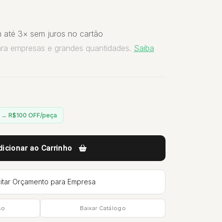
 até 3× sem juros no cartão
ara empresas e grandes quantidades.
Saiba
n →
R$100 OFF/peça
dicionar ao Carrinho
citar Orçamento para Empresa
so
Baixar Catálogo