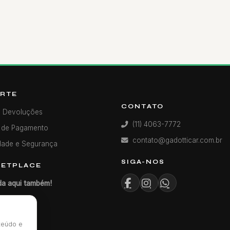
RTE
CONTATO
e Devoluções
(11) 4063-7772
 de Pagamento
contato@gadotticar.com.br
dade e Segurança
SIGA-NOS
ETPLACE
a aqui também!
nteúdo e