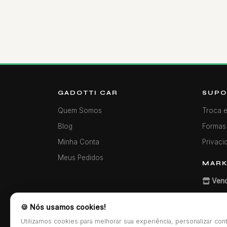
GADOTTI CAR
SUPO
Quem Somos
Troca 
Blog
Formas
Minha Conta
Privaci
Meus Pedidos
MARK
Vend
🍪 Nós usamos cookies!
Utilizamos cookies para melhorar sua experiência, personalizar co