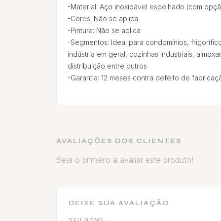
-Material: Aço inoxidável espelhado (com opç
-Cores: Não se aplica
-Pintura: Não se aplica
-Segmentos: Ideal para condomínios, frigorífic
indústria em geral, cozinhas industriais, almoxa
distribuição entre outros
-Garantia: 12 meses contra defeito de fabricaç
AVALIAÇÕES DOS CLIENTES
Seja o primeiro a avaliar este produto!
DEIXE SUA AVALIAÇÃO
SEU NOME