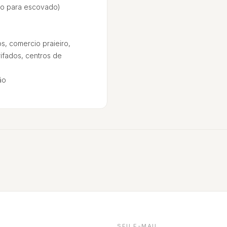
ão para escovado)
os, comercio praieiro,
rifados, centros de
ão
SEU E-MAIL