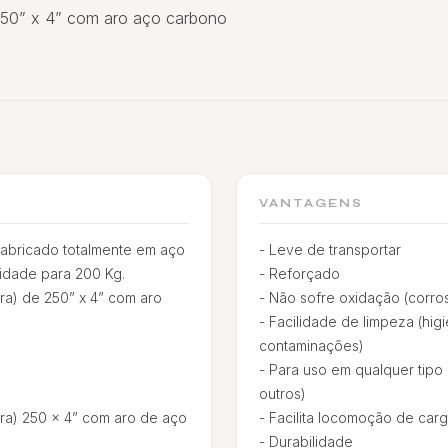
50” x 4” com aro aço carbono
VANTAGENS
 fabricado totalmente em aço
- Leve de transportar
idade para 200 Kg.
- Reforçado
a) de 250” x 4” com aro
- Não sofre oxidação (corro
- Facilidade de limpeza (hig
contaminações)
- Para uso em qualquer tipo 
outros)
ra) 250 x 4” com aro de aço
- Facilita locomoção de car
- Durabilidade