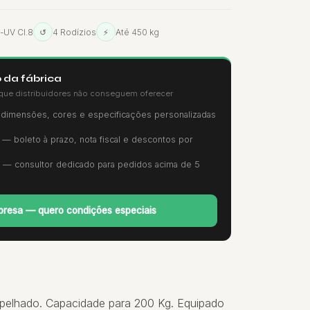
i-UV Cl.8
↺
4 Rodízios
⚡
Até 450 kg
 da fábrica
que distribuidores não conseguem oferecer
imensões, cores e especificações personalizadas
— boleto à prazo, nota fiscal e descontos por
— consultor dedicado para pedidos acima de 5
resa — quero condições especiais
spelhado. Capacidade para 200 Kg. Equipado