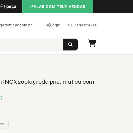
F / peça
FALAR COM TELE-VENDAS
adotticar.com.br
Login
ou Cadastre-se
em INOX 200kg, roda pneumatica com
C
jos