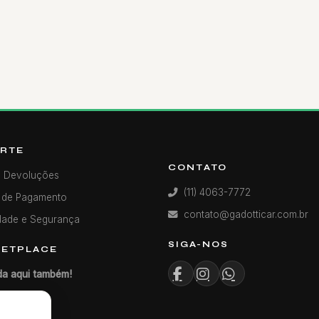
RTE
CONTATO
e Devoluções
(11) 4063-7772
 de Pagamento
contato@gadotticar.com.br
dade e Segurança
SIGA-NOS
ETPLACE
a aqui também!