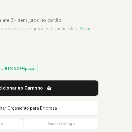
 até 3× sem juros no cartão
ara empresas e grandes quantidades.
Saiba
n →
R$100 OFF/peça
dicionar ao Carrinho
citar Orçamento para Empresa
so
Baixar Catálogo