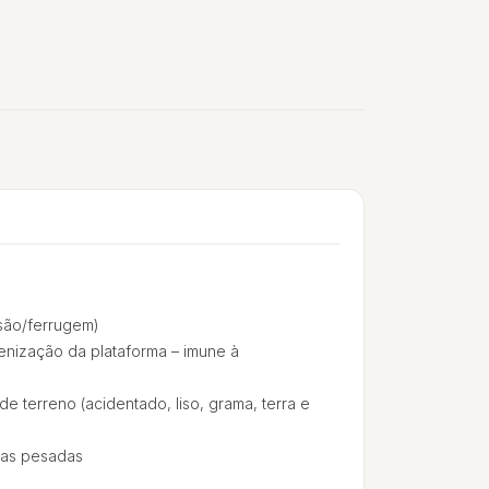
são/ferrugem)
ienização da plataforma – imune à
de terreno (acidentado, liso, grama, terra e
gas pesadas