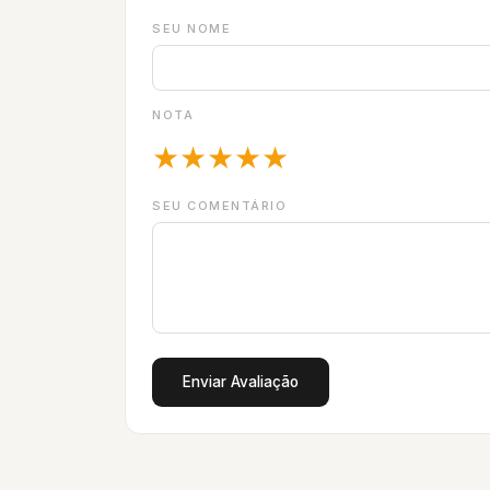
SEU NOME
NOTA
★
★
★
★
★
SEU COMENTÁRIO
Enviar Avaliação