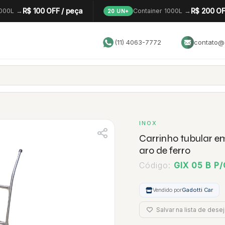
R$ 100 OFF / peça
R$ 200 OF
1000L →
Container 1000L →
20 UN+
(11) 4063-7772
contato@g
INOX
Carrinho tubular 
aro de ferro
Código:
GIX 05 B P/
Vendido por
Gadotti Car
Salvar na lista de dese