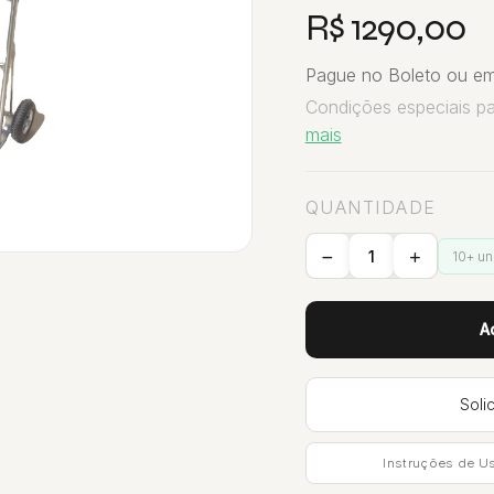
R$ 1290,00
Pague no Boleto ou em
Condições especiais p
mais
QUANTIDADE
10+ u
A
Soli
Instruções de U