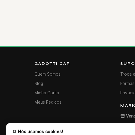
GADOTTI CAR
SUPO
Quem Somos
Troca 
Blog
Formas
Minha Conta
Privaci
Meus Pedidos
MARK
Vend
🍪 Nós usamos cookies!