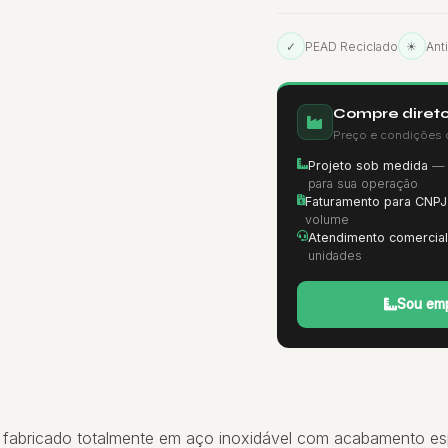
✓
PEAD Reciclado
☀
Ant
Compre direto
Preço e condições 
Projeto sob medida
— d
para sua operação
Faturamento para CNPJ
volume
Atendimento comercial
unidades
Sou emp
l, fabricado totalmente em aço inoxidável com acabamento e