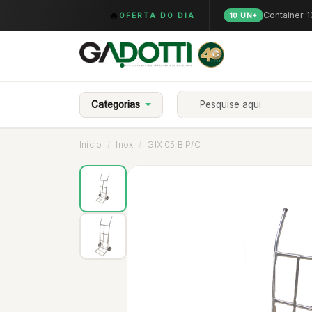
🔥
Container 
OFERTA DO DIA
10 UN+
Categorias
Início
Inox
GIX 05 B P/C