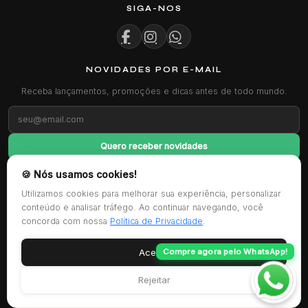
SIGA-NOS
NOVIDADES POR E-MAIL
Receba lançamentos, promoções e dicas antes de todo mundo.
Quero receber novidades
🍪 Nós usamos cookies!
FORMAS DE PAGAMENTO
Utilizamos cookies para melhorar sua experiência, personalizar
conteúdo e analisar tráfego. Ao continuar navegando, você
concorda com nossa
Política de Privacidade
.
CERTIFICAÇÕES
Aceitar
Compre agora pelo WhatsApp!
Rejeitar