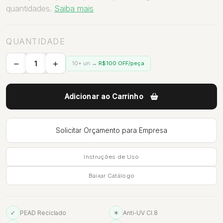
quantidades.
Saiba mais
QUANTIDADE
10+ un →
R$100 OFF/peça
Adicionar ao Carrinho
Solicitar Orçamento para Empresa
Instruções de Uso
Baixar Catálogo
✓
PEAD Reciclado
☀
Anti-UV Cl.8