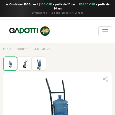
🔥 Container 1000L —
R$100 OFF
a partir de 10 un ·
R$200 OFF
a partir de
20 un
Somente hoje · Fale com nosso Tele-Vendas
Início
Tubular
GML 140 A/D