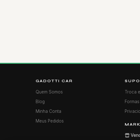
GADOTTI CAR
SUPO
Quem Somos
Troca 
Blog
Formas
Minha Conta
Privaci
Meus Pedidos
MARK
Vend