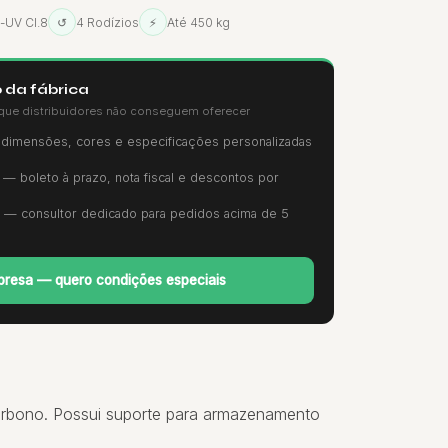
i-UV Cl.8
↺
4 Rodízios
⚡
Até 450 kg
 da fábrica
que distribuidores não conseguem oferecer
imensões, cores e especificações personalizadas
— boleto à prazo, nota fiscal e descontos por
— consultor dedicado para pedidos acima de 5
resa — quero condições especiais
carbono. Possui suporte para armazenamento