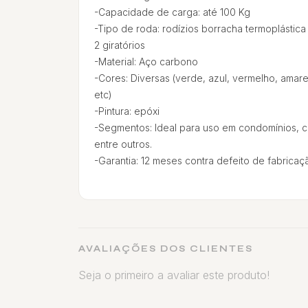
-Capacidade de carga: até 100 Kg
-Tipo de roda: rodízios borracha termoplástica
2 giratórios
-Material: Aço carbono
-Cores: Diversas (verde, azul, vermelho, amarel
etc)
-Pintura: epóxi
-Segmentos: Ideal para uso em condomínios, co
entre outros.
-Garantia: 12 meses contra defeito de fabricaç
AVALIAÇÕES DOS CLIENTES
Seja o primeiro a avaliar este produto!