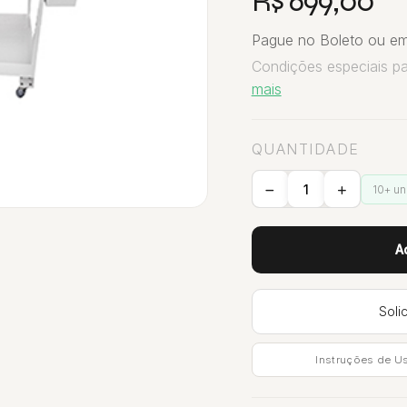
R$ 699,00
Pague no Boleto ou em
Condições especiais p
mais
QUANTIDADE
10+ u
A
Soli
Instruções de U