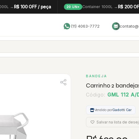
R$ 100 OFF / peça
R$ 200 OF
1000L →
Container 1000L →
20 UN+
(11) 4063-7772
contato@g
BANDEJA
Carrinho 2 bandeja
Código:
GML 112 A/
Vendido por
Gadotti Car
Salvar na lista de dese