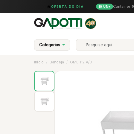
🔥
Container 
OFERTA DO DIA
10 UN+
Categorias
Início
Bandeja
GML 112 A/D