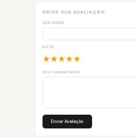
DEIXE SUA AVALIAÇÃO
SEU NOME
NOTA
★
★
★
★
★
SEU COMENTÁRIO
Enviar Avaliação