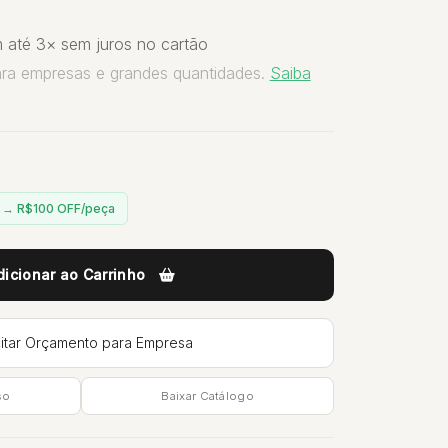
 até 3× sem juros no cartão
ara empresas e grandes quantidades.
Saiba
n →
R$100 OFF/peça
dicionar ao Carrinho
citar Orçamento para Empresa
so
Baixar Catálogo