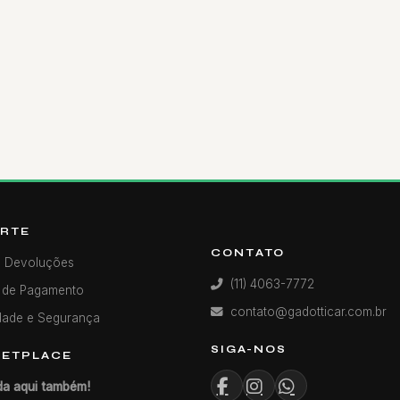
RTE
CONTATO
e Devoluções
(11) 4063-7772
 de Pagamento
contato@gadotticar.com.br
dade e Segurança
SIGA-NOS
ETPLACE
a aqui também!