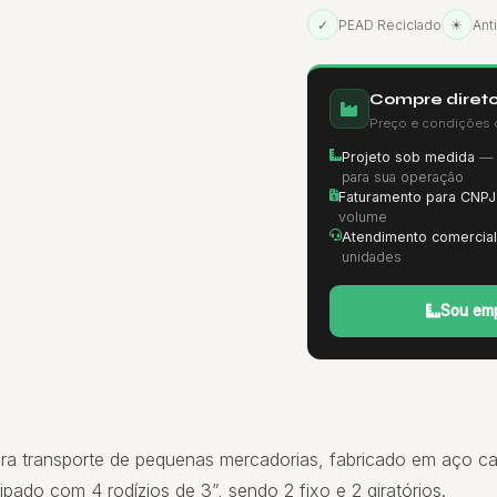
✓
PEAD Reciclado
☀
Ant
Compre direto
Preço e condições 
Projeto sob medida
— d
para sua operação
Faturamento para CNPJ
volume
Atendimento comercial
unidades
Sou emp
para transporte de pequenas mercadorias, fabricado em aço 
ipado com 4 rodízios de 3”, sendo 2 fixo e 2 giratórios.