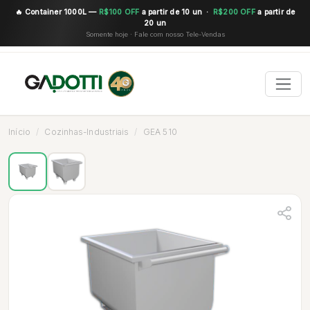
🔥 Container 1000L —
R$100 OFF
a partir de 10 un ·
R$200 OFF
a partir de
20 un
Somente hoje · Fale com nosso Tele-Vendas
Início
Cozinhas-Industriais
GEA 510