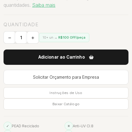
quantidades.
Saiba mais
QUANTIDADE
10+ un →
R$100 OFF/peça
Adicionar ao Carrinho
Solicitar Orçamento para Empresa
Instruções de Uso
Baixar Catálogo
✓
PEAD Reciclado
☀
Anti-UV Cl.8