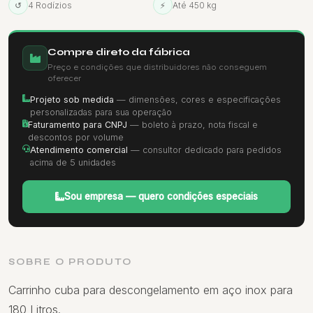
↺
4 Rodízios
⚡
Até 450 kg
Compre direto da fábrica
Preço e condições que distribuidores não conseguem
oferecer
Projeto sob medida
— dimensões, cores e especificações
personalizadas para sua operação
Faturamento para CNPJ
— boleto à prazo, nota fiscal e
descontos por volume
Atendimento comercial
— consultor dedicado para pedidos
acima de 5 unidades
Sou empresa — quero condições especiais
SOBRE O PRODUTO
Carrinho cuba para descongelamento em aço inox para
180 Litros.