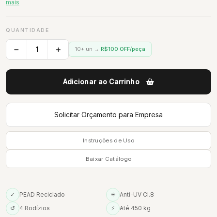
mais
QUANTIDADE
10+ un →
R$100 OFF/peça
Adicionar ao Carrinho
Solicitar Orçamento para Empresa
Instruções de Uso
Baixar Catálogo
✓
PEAD Reciclado
☀
Anti-UV Cl.8
↺
4 Rodízios
⚡
Até 450 kg