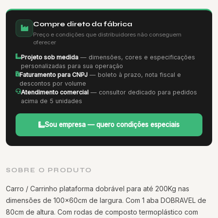
Compre direto da fábrica
Preço e condições que distribuidores não conseguem
oferecer
Projeto sob medida
— dimensões, cores e especificações
personalizadas para sua operação
Faturamento para CNPJ
— boleto à prazo, nota fiscal e
descontos por volume
Atendimento comercial
— consultor dedicado para pedidos
acima de 5 unidades
Sou empresa — quero condições especiais
SOBRE O PRODUTO
Carro / Carrinho plataforma dobrável para até 200Kg nas
dimensões de 100x60cm de largura. Com 1 aba DOBRAVEL de
80cm de altura. Com rodas de composto termoplástico com