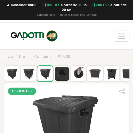
🔥 Container 1000L —
R$100 OFF
a partir de 10 un ·
R$200 OFF
a partir de
20 un
Somente hoje · Fale com nosso Tele-Vendas
Início
Lixeiras-Conteiner
PLA 55
18.76% OFF