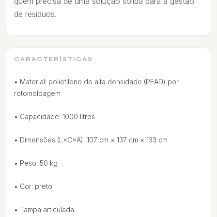
quem precisa de uma solução sólida para a gestão
de resíduos.
CARACTERÍSTICAS
• Material: polietileno de alta densidade (PEAD) por
rotomoldagem
• Capacidade: 1000 litros
• Dimensões (L×C×A): 107 cm × 137 cm × 133 cm
• Peso: 50 kg
• Cor: preto
• Tampa articulada