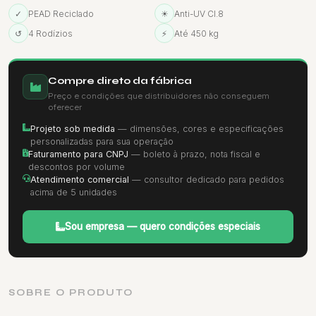
✓
PEAD Reciclado
☀
Anti-UV Cl.8
↺
4 Rodízios
⚡
Até 450 kg
Compre direto da fábrica
Preço e condições que distribuidores não conseguem
oferecer
Projeto sob medida
— dimensões, cores e especificações
personalizadas para sua operação
Faturamento para CNPJ
— boleto à prazo, nota fiscal e
descontos por volume
Atendimento comercial
— consultor dedicado para pedidos
acima de 5 unidades
Sou empresa — quero condições especiais
SOBRE O PRODUTO