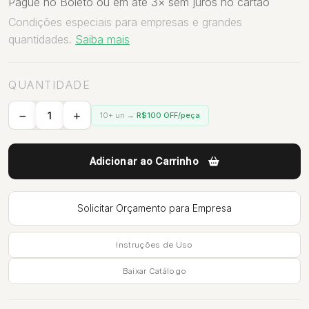
Pague no Boleto ou em até 3× sem juros no cartão
Condições especiais para empresas e grandes
quantidades.
Saiba mais
QUANTIDADE
10+ un →
R$100 OFF/peça
Adicionar ao Carrinho
Solicitar Orçamento para Empresa
Instruções de Uso
Baixar Catálogo