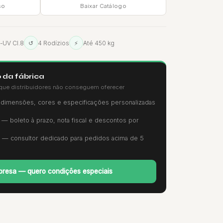
so
Baixar Catálogo
i-UV Cl.8
↺
4 Rodízios
⚡
Até 450 kg
 da fábrica
que distribuidores não conseguem oferecer
imensões, cores e especificações personalizadas
— boleto à prazo, nota fiscal e descontos por
— consultor dedicado para pedidos acima de 5
resa — quero condições especiais