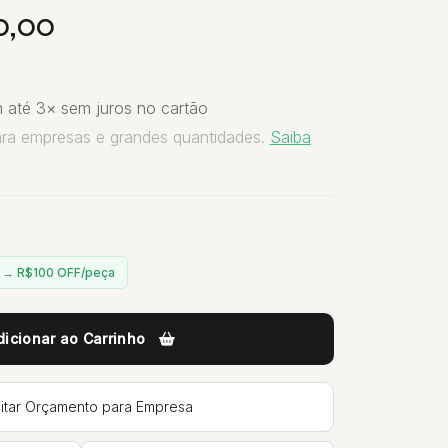
0,00
 até 3× sem juros no cartão
ara empresas e grandes quantidades.
Saiba
n →
R$100 OFF/peça
dicionar ao Carrinho
citar Orçamento para Empresa