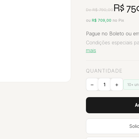
R$ 75
De R$ 790,00
ou
R$ 709,00
no Pix
Pague no Boleto ou em
Condições especiais p
mais
QUANTIDADE
10+ u
A
Soli