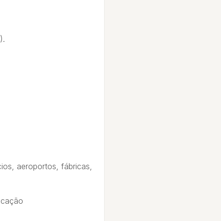
).
os, aeroportos, fábricas,
ricação