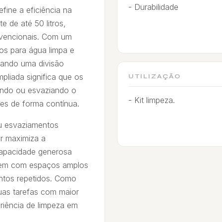
- Durabilidade
ine a eficiência na
 de até 50 litros,
nvencionais. Com um
ros para água limpa e
onando uma divisão
pliada significa que os
UTILIZAÇÃO
ndo ou esvaziando o
- Kit limpeza.
res de forma contínua.
ou esvaziamentos
r maximiza a
 capacidade generosa
lidem com espaços amplos
tos repetidos. Como
uas tarefas com maior
eriência de limpeza em