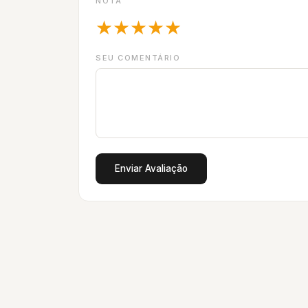
NOTA
★
★
★
★
★
SEU COMENTÁRIO
Enviar Avaliação