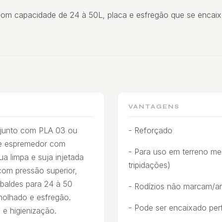
com capacidade de 24 à 50L, placa e esfregão que se encaix
VANTAGENS
onjunto com PLA 03 ou
- Reforçado
de espremedor com
- Para uso em terreno me
a limpa e suja injetada
tripidações)
com pressão superior,
baldes para 24 à 50
- Rodízios não marcam/a
 molhado e esfregão.
- Pode ser encaixado per
 e higienização.