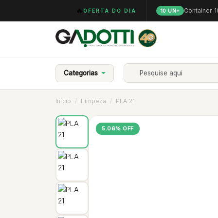
🔥
Container 
OFERTA DO DIA
10 UN+
Categorias
Início
Limpeza
PLA 21
5.06% OFF