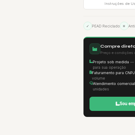
Instruções de U
✓
PEAD Reciclado
☀
Ant
Compre direto
Preço e condições 
Projeto sob medida
— d
para sua operação
Faturamento para CNPJ
volume
Atendimento comercial
unidades
Sou emp