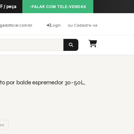
F / peça
FALAR COM TELE-VENDAS
adotticar.com.br
Login
ou Cadastre-se
to por balde espremedor 30-50L,
jos