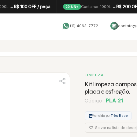
R$ 100 OFF / peça
R$ 200 OF
1000L →
Container 1000L →
20 UN+
(11) 4063-7772
contato@g
LIMPEZA
Kit limpeza compos
placa e esfregão.
Código:
PLA 21
Vendido por
Três Bebe
Salvar na lista de dese