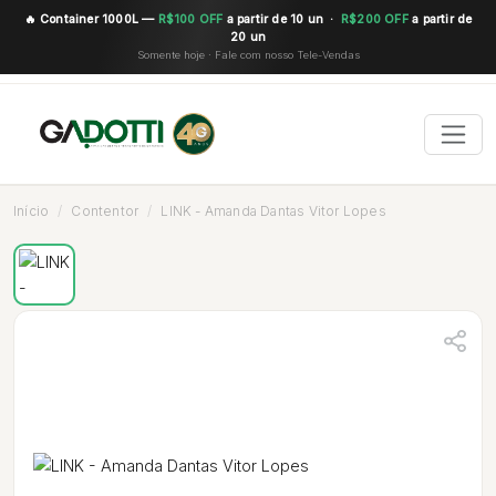
🔥 Container 1000L —
R$100 OFF
a partir de 10 un ·
R$200 OFF
a partir de
20 un
Somente hoje · Fale com nosso Tele-Vendas
Início
Contentor
LINK - Amanda Dantas Vitor Lopes