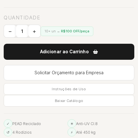
QUANTIDADE
10+ un →
R$100 OFF/peça
Adicionar ao Carrinho
Solicitar Orçamento para Empresa
Instruções de Uso
Baixar Catálogo
✓
PEAD Reciclado
☀
Anti-UV Cl.8
↺
4 Rodízios
⚡
Até 450 kg