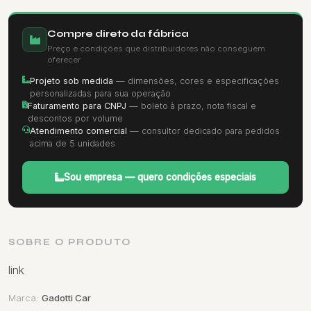
Compre direto da fábrica
Preço e condições que distribuidores não conseguem
oferecer
Projeto sob medida
— dimensões, cores e especificações
personalizadas para sua operação
Faturamento para CNPJ
— boleto à prazo, nota fiscal e
descontos por volume
Atendimento comercial
— consultor dedicado para pedidos
acima de 5 unidades
Sou empresa — quero condições especiais
SOBRE O PRODUTO
link
Marca:
Gadotti Car