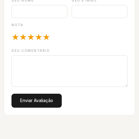
SEU NOME
SEU E-MAIL
NOTA
★
★
★
★
★
SEU COMENTÁRIO
Enviar Avaliação