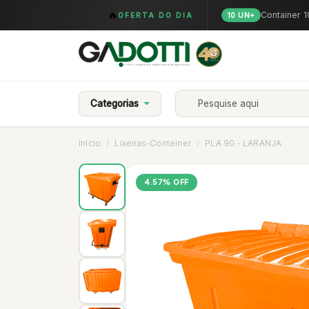
🔥
Container 
OFERTA DO DIA
10 UN+
Categorias
Início
Lixeiras-Conteiner
PLA 90 - LARANJA
4.57% OFF