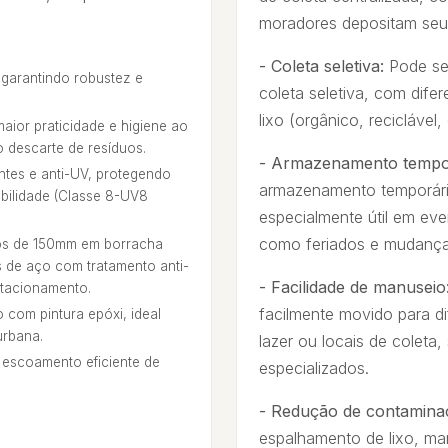
moradores depositam seus
- Coleta seletiva:
Pode se
garantindo robustez e
coleta seletiva, com difer
lixo (orgânico, reciclável, 
aior praticidade e higiene ao
o descarte de resíduos.
- Armazenamento tempor
ntes e anti-UV, protegendo
armazenamento temporário
abilidade (Classe 8-UV8
especialmente útil em eve
como feriados e mudança
ios de 150mm em borracha
s de aço com tratamento anti-
- Facilidade de manuseio
stacionamento.
facilmente movido para d
com pintura epóxi, ideal
urbana.
lazer ou locais de colet
escoamento eficiente de
especializados.
- Redução de contamina
espalhamento de lixo, ma