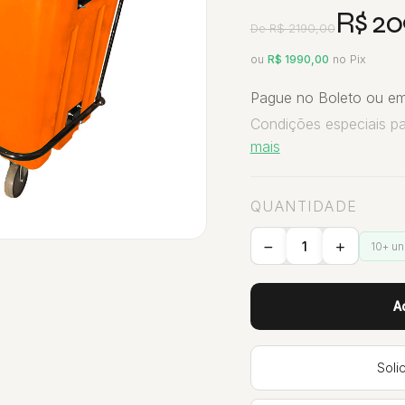
R$ 20
De R$ 2190,00
ou
R$ 1990,00
no Pix
Pague no Boleto ou em
Condições especiais p
mais
QUANTIDADE
10+ u
A
Soli