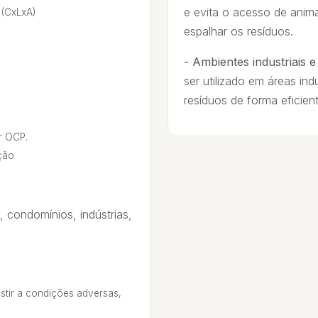
e evita o acesso de anim
 (CxLxA)
espalhar os resíduos.
- Ambientes industriais 
ser utilizado em áreas ind
resíduos de forma eficient
r OCP.
ação
, condomínios, indústrias,
istir a condições adversas,