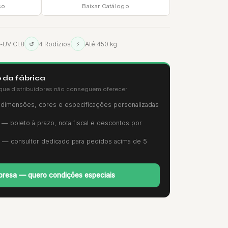
so
Baixar Catálogo
i-UV Cl.8
↺
4 Rodízios
⚡
Até 450 kg
 da fábrica
que distribuidores não conseguem oferecer
imensões, cores e especificações personalizadas
— boleto à prazo, nota fiscal e descontos por
— consultor dedicado para pedidos acima de 5
resa — quero condições especiais