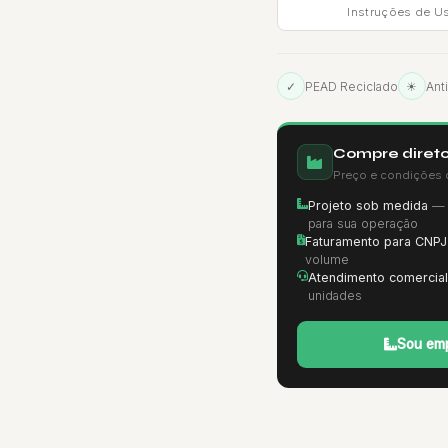
Instruções de U
✓
PEAD Reciclado
☀
Ant
Compre direto
Preço e condições 
Projeto sob medida
— d
para sua operação
Faturamento para CNPJ
volume
Atendimento comercial
unidades
Sou emp