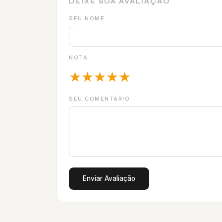
DEIXE SUA AVALIAÇÃO
SEU NOME
NOTA
★
★
★
★
★
SEU COMENTÁRIO
Enviar Avaliação