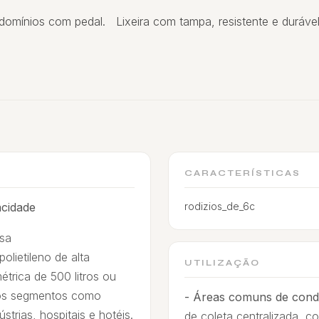
domínios com pedal. Lixeira com tampa, resistente e durável,
CARACTERÍSTICAS
acidade
rodizios_de_6c
ssa
olietileno de alta
UTILIZAÇÃO
rica de 500 litros ou
ersos segmentos como
- Áreas comuns de cond
trias, hospitais e hotéis.
de coleta centralizada, 