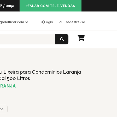
F / peça
FALAR COM TELE-VENDAS
adotticar.com.br
Login
ou Cadastre-se
ou Lixeira para Condomínios Laranja
al 500 Litros
ARANJA
jos