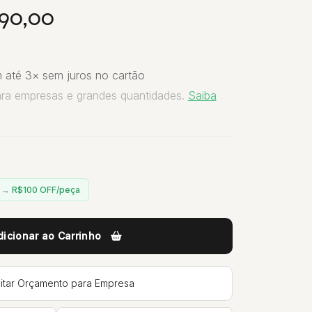
90,00
 até 3× sem juros no cartão
ara empresas e grandes quantidades.
Saiba
n →
R$100 OFF/peça
dicionar ao Carrinho
citar Orçamento para Empresa