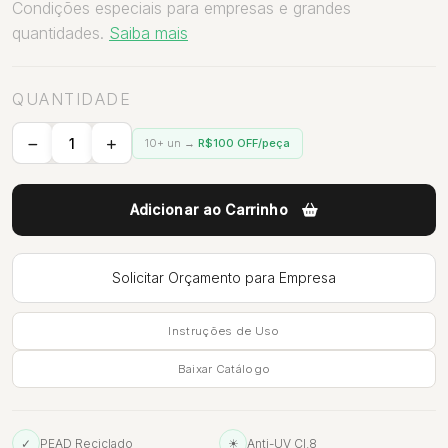
Condições especiais para empresas e grandes
quantidades.
Saiba mais
QUANTIDADE
10+ un →
R$100 OFF/peça
Adicionar ao Carrinho
Solicitar Orçamento para Empresa
Instruções de Uso
Baixar Catálogo
✓
PEAD Reciclado
☀
Anti-UV Cl.8