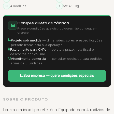
↺
4 Rodízios
⚡
Até 450 kg
Compre direto da fábrica
Preço e condições que distribuidores não conseguem
oferecer
Projeto sob medida
— dimensões, cores e especificações
personalizadas para sua operação
Faturamento para CNPJ
— boleto à prazo, nota fiscal e
descontos por volume
Atendimento comercial
— consultor dedicado para pedidos
acima de 5 unidades
Sou empresa — quero condições especiais
SOBRE O PRODUTO
Lixeira em inox tipo refeitório Equipado com 4 rodízios de