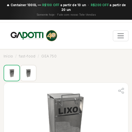
🔥 Container 1000L —
R$100 OFF
a partir de 10 un ·
R$200 OFF
a partir de
20 un
Somente hoje · Fale com nosso Tele-Vendas
Início
fast-food
GEA 750