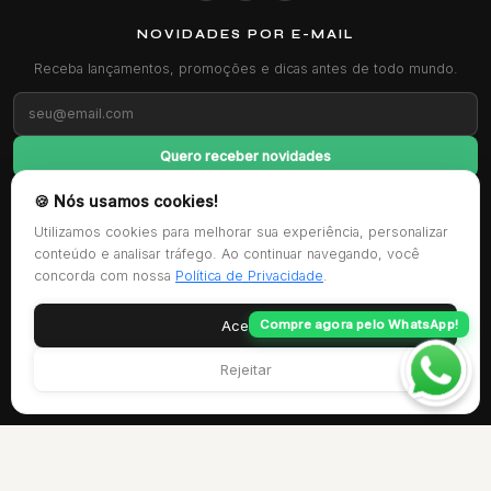
NOVIDADES POR E-MAIL
Receba lançamentos, promoções e dicas antes de todo mundo.
Quero receber novidades
🍪 Nós usamos cookies!
FORMAS DE PAGAMENTO
Utilizamos cookies para melhorar sua experiência, personalizar
conteúdo e analisar tráfego. Ao continuar navegando, você
concorda com nossa
Política de Privacidade
.
CERTIFICAÇÕES
Aceitar
Compre agora pelo WhatsApp!
Rejeitar
© 2025 Gadotti Car. Todos os direitos reservados.