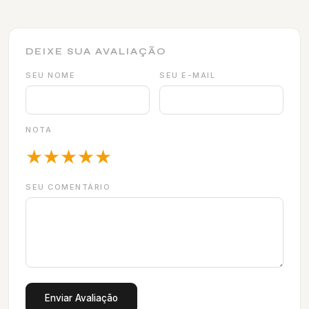
DEIXE SUA AVALIAÇÃO
SEU NOME
SEU E-MAIL
NOTA
★
★
★
★
★
SEU COMENTÁRIO
Enviar Avaliação