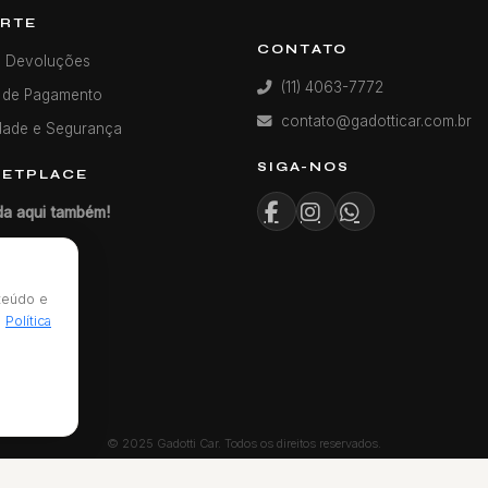
RTE
CONTATO
e Devoluções
(11) 4063-7772
 de Pagamento
contato@gadotticar.com.br
dade e Segurança
SIGA-NOS
ETPLACE
a aqui também!
nteúdo e
a
Política
© 2025 Gadotti Car. Todos os direitos reservados.