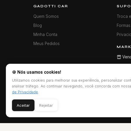
GADOTTI CAR
SUPO
Quem Somos
Troca 
Blog
Formas
Minha Conta
Privaci
Meus Pedidos
MARK
Vend
🍪 Nós usamos cookies!
Utilizamos cookies para melhorar sua experiência, personalizar co
analisar tráfego. Ao continuar navegando, você concorda com noss
de Privacidade
.
Aceitar
Rejeitar