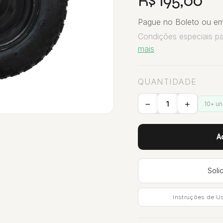
R$ 195,00
Pague no Boleto ou em
Condições especiais p
mais
QUANTIDADE
10+ u
A
Soli
Instruções de U