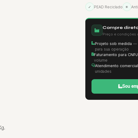
✓
PEAD Reciclado
☀
Ant
Compre direto
Preço e condições 
Projeto sob medida
— d
para sua operação
Faturamento para CNPJ
volume
Atendimento comercial
unidades
Sou emp
Kg.