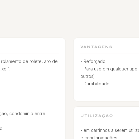
VANTAGENS
olamento de rolete, aro de
- Reforçado
xo 1.
- Para uso em qualquer tipo 
outros)
- Durabilidade
ção, condomínio entre
UTILIZAÇÃO
ão
- em carrinhos a serem utili
e com tripidações.