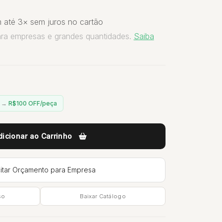
 até 3× sem juros no cartão
ara empresas e grandes quantidades.
Saiba
n →
R$100 OFF/peça
dicionar ao Carrinho
citar Orçamento para Empresa
so
Baixar Catálogo