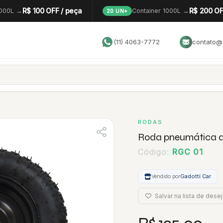
R$ 100 OFF / peça
R$ 200 OF
1000L →
Container 1000L →
20 UN+
(11) 4063-7772
contato@g
RODAS
Roda pneumática d
Código:
RGC 01
Vendido por
Gadotti Car
Salvar na lista de dese