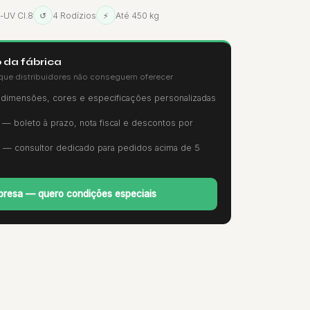
i-UV Cl.8
↺
4 Rodízios
⚡
Até 450 kg
 da fábrica
que distribuidores não conseguem oferecer
imensões, cores e especificações personalizadas
— boleto à prazo, nota fiscal e descontos por
— consultor dedicado para pedidos acima de 5
resa — quero condições especiais