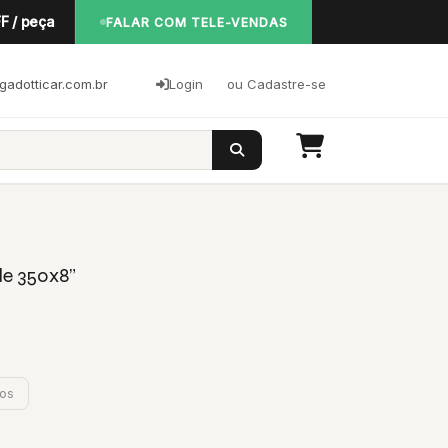
F / peça
FALAR COM TELE-VENDAS
adotticar.com.br
Login
ou Cadastre-se
e 350x8”
jos