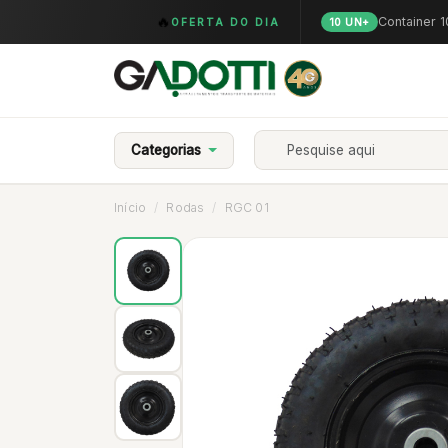
🔥
Container 
OFERTA DO DIA
10 UN+
Categorias
Início
Rodas
RGC 01