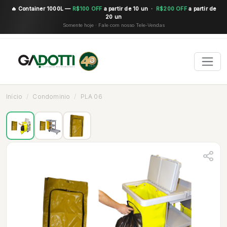
🔥 Container 1000L —
R$100 OFF
a partir de 10 un ·
R$200 OFF
a partir de
20 un
Somente hoje · Fale com nosso Tele-Vendas
Início
Condominio
PLA 06