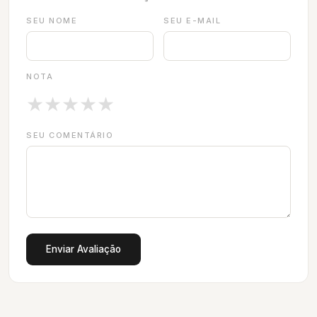
SEU NOME
SEU E-MAIL
NOTA
★
★
★
★
★
SEU COMENTÁRIO
Enviar Avaliação