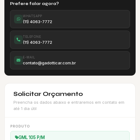
Prefere falar agora?
WHATSAPP
(11) 4063-7772
TELEFONE
(11) 4063-7772
E-MAIL
contato@gadotticar.com.br
Solicitar Orçamento
Preencha os dados abaixo e entraremos em contato em
até 1 dia útil
PRODUTO
GML 105 P/M