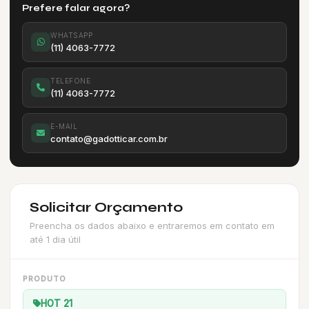
Prefere falar agora?
WHATSAPP
(11) 4063-7772
TELEFONE
(11) 4063-7772
E-MAIL
contato@gadotticar.com.br
Solicitar Orçamento
Preencha os dados abaixo e entraremos em contato em
até 1 dia útil
PRODUTO
HOT 21