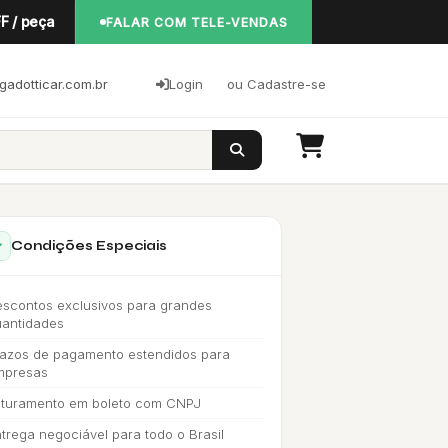
F / peça
FALAR COM TELE-VENDAS
adotticar.com.br
Login
ou Cadastre-se
Condições Especiais
scontos exclusivos para grandes
uantidades
azos de pagamento estendidos para
mpresas
aturamento em boleto com CNPJ
trega negociável para todo o Brasil