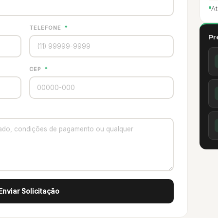
At
TELEFONE
*
Pr
CEP
*
Enviar Solicitação