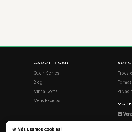
GADOTTI CAR
SUPO
Quem Somos
Troca 
Blog
Formas
Minha Conta
Privaci
Meus Pedidos
MARK
Vend
🍪 Nós usamos cookies!