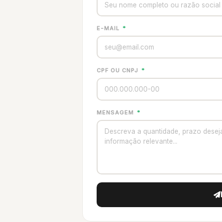
E-MAIL
*
CPF OU CNPJ
*
MENSAGEM
*