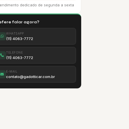
endimento dedicado de segunda a sexta
efere falar agora?
WHATSAPP
(11) 4063-7772
TELEFONE
(11) 4063-7772
E-MAIL
contato@gadotticar.com.br