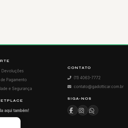
RTE
CONTATO
e Devoluções
(11) 4063-7772
 de Pagamento
contato@gadotticar.com.br
dade e Segurança
SIGA-NOS
ETPLACE
a aqui também!