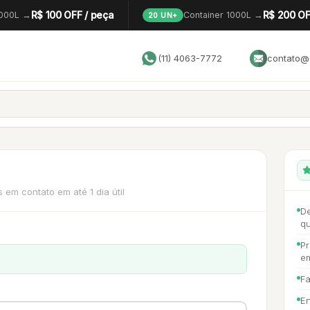
R$ 100 OFF / peça
R$ 200 OF
1000L →
Container 1000L →
20 UN+
(11) 4063-7772
contato@g
em contato em até 1 dia útil
De
q
Pr
e
F
En