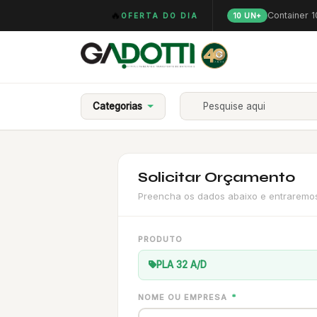
🔥
Container 
OFERTA DO DIA
10 UN+
Categorias
Solicitar Orçamento
Preencha os dados abaixo e entraremos 
PRODUTO
PLA 32 A/D
NOME OU EMPRESA
*