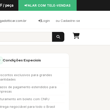
F / peça
FALAR COM TELE-VENDAS
adotticar.com.br
Login
ou Cadastre-se
Condições Especiais
scontos exclusivos para grandes
uantidades
azos de pagamento estendidos para
mpresas
aturamento em boleto com CNPJ
trega negociável para todo o Brasil