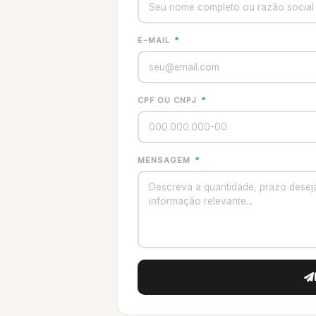
E-MAIL
*
CPF OU CNPJ
*
MENSAGEM
*