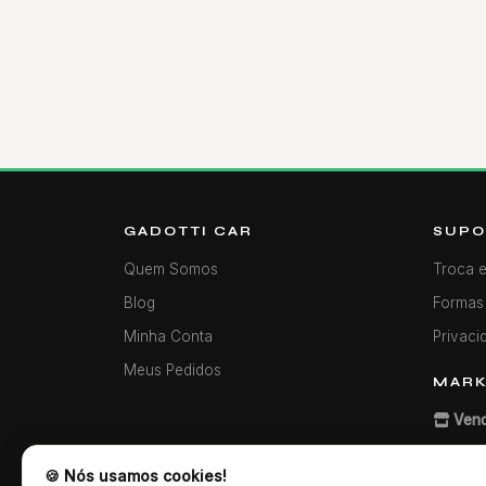
GADOTTI CAR
SUPO
Quem Somos
Troca 
Blog
Formas
Minha Conta
Privaci
Meus Pedidos
MARK
Vend
🍪 Nós usamos cookies!