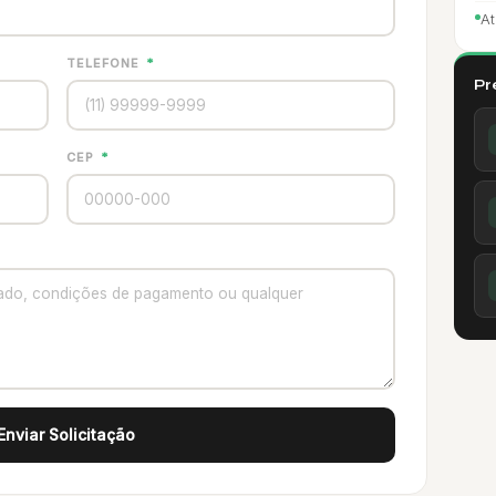
At
TELEFONE
*
Pr
CEP
*
Enviar Solicitação