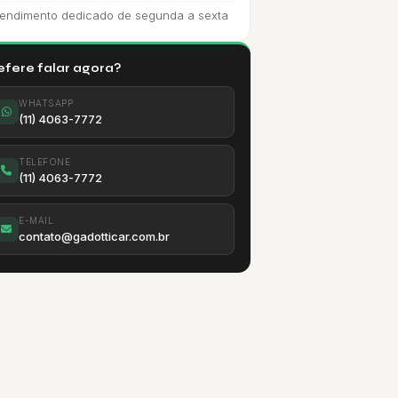
endimento dedicado de segunda a sexta
efere falar agora?
WHATSAPP
(11) 4063-7772
TELEFONE
(11) 4063-7772
E-MAIL
contato@gadotticar.com.br