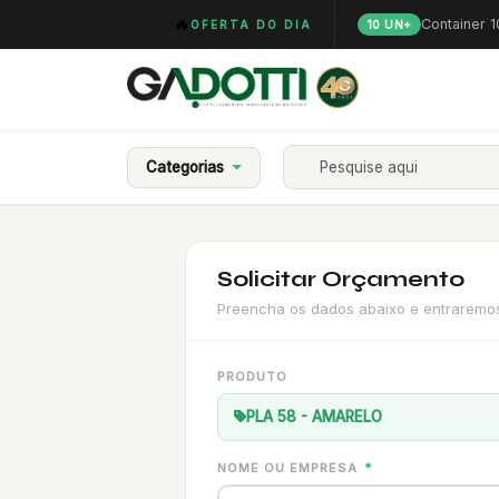
🔥
Container 
OFERTA DO DIA
10 UN+
Categorias
Solicitar Orçamento
Preencha os dados abaixo e entraremos 
PRODUTO
PLA 58 - AMARELO
NOME OU EMPRESA
*