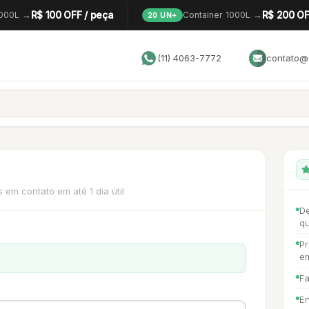
R$ 100 OFF / peça
R$ 200 OF
1000L →
Container 1000L →
20 UN+
(11) 4063-7772
contato@g
em contato em até 1 dia útil
De
q
Pr
e
F
En