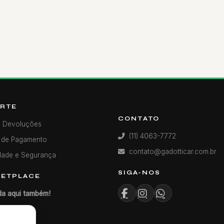
RTE
CONTATO
e Devoluções
(11) 4063-7772
 de Pagamento
contato@gadotticar.com.br
dade e Segurança
SIGA-NOS
ETPLACE
a aqui também!